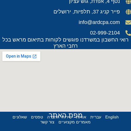
נטף 4, אפרת, גוש עציון
פייר קניג 37, תלפיות, ירושלים
info@ardcpa.com
02-999-2104
רואי החשבון במשרדנו פוגשים לקוחות בתיאום מראש בכל
רחבי הארץ
מפת האתר
English
עברית
אודות
שירותי החברה
טפסים
שאלונים
מאמרים מקצועיים
צור קשר