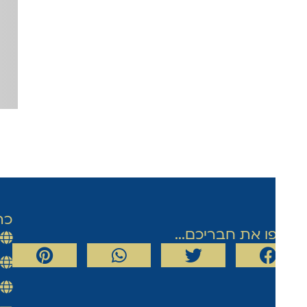
כתובתנ
 את חבריכם...
נחל דולב 29
נטף 4, אפרת, גוש עצ
פייר קניג 37