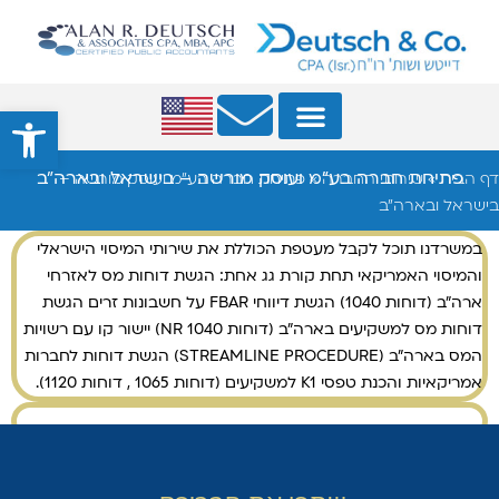
פתח סרגל 
פתיחת חברה בע"מ ועוסק מורשה – בישראל ובארה"ב
דף הבית
»
שירותי החברה
»
פתיחת חברה בע"מ ועוסק מורשה –
בישראל ובארה"ב
במשרדנו תוכל לקבל מעטפת הכוללת את שירותי המיסוי הישראלי
והמיסוי האמריקאי תחת קורת גג אחת: הגשת דוחות מס לאזרחי
ארה"ב (דוחות 1040) הגשת דיווחי FBAR על חשבונות זרים הגשת
דוחות מס למשקיעים בארה"ב (דוחות NR 1040) יישור קו עם רשויות
המס בארה"ב (STREAMLINE PROCEDURE) הגשת דוחות לחברות
אמריקאיות והכנת טפסי K1 למשקיעים (דוחות 1065 , דוחות 1120).